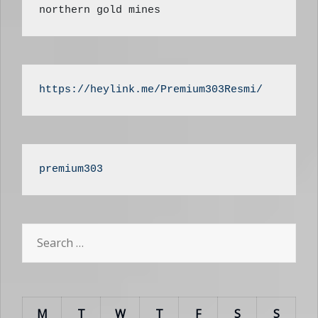
northern gold mines
https://heylink.me/Premium303Resmi/
premium303
Search
for:
M
T
W
T
F
S
S