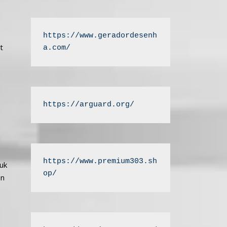
https://www.geradordesenh
t
a.com/
https://arguard.org/
https://www.premium303.sh
uk
op/
an