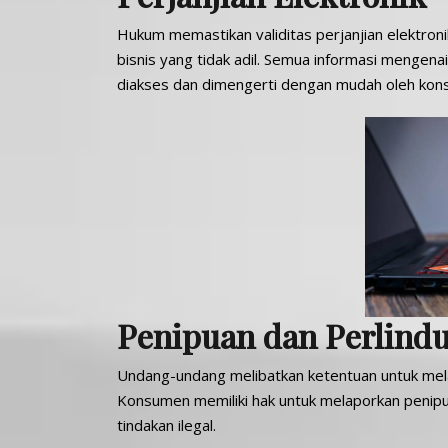
Hukum memastikan validitas perjanjian elektron
bisnis yang tidak adil. Semua informasi mengena
diakses dan dimengerti dengan mudah oleh kon
Penipuan dan Perlind
Undang-undang melibatkan ketentuan untuk mela
Konsumen memiliki hak untuk melaporkan penip
tindakan ilegal.