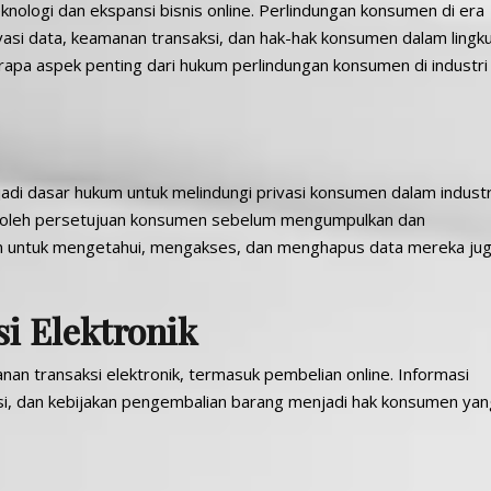
nologi dan ekspansi bisnis online. Perlindungan konsumen di era
asi data, keamanan transaksi, dan hak-hak konsumen dalam lingk
berapa aspek penting dari hukum perlindungan konsumen di industri
di dasar hukum untuk melindungi privasi konsumen dalam industr
peroleh persetujuan konsumen sebelum mengumpulkan dan
 untuk mengetahui, mengakses, dan menghapus data mereka ju
i Elektronik
 transaksi elektronik, termasuk pembelian online. Informasi
ksi, dan kebijakan pengembalian barang menjadi hak konsumen yan