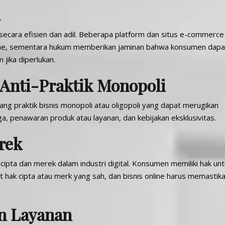
secara efisien dan adil. Beberapa platform dan situs e-commerce
ine, sementara hukum memberikan jaminan bahwa konsumen dapa
jika diperlukan.
nti-Praktik Monopoli
ng praktik bisnis monopoli atau oligopoli yang dapat merugikan
 penawaran produk atau layanan, dan kebijakan eksklusivitas.
rek
ipta dan merek dalam industri digital. Konsumen memiliki hak unt
 hak cipta atau merk yang sah, dan bisnis online harus memastik
n Layanan