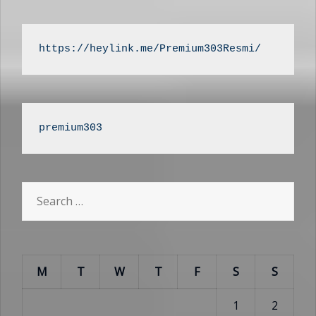
https://heylink.me/Premium303Resmi/
premium303
Search
for:
M
T
W
T
F
S
S
1
2