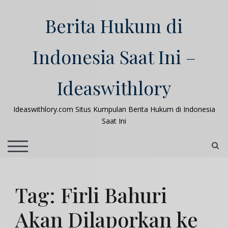
Skip
to
Berita Hukum di
content
Indonesia Saat Ini –
Ideaswithlory
Ideaswithlory.com Situs Kumpulan Berita Hukum di Indonesia
Saat Ini
S
TOGGLE MOBILE MENU
Tag:
Firli Bahuri
Akan Dilaporkan ke