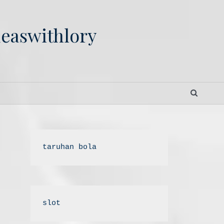
deaswithlory
i
SEAR
taruhan bola
slot