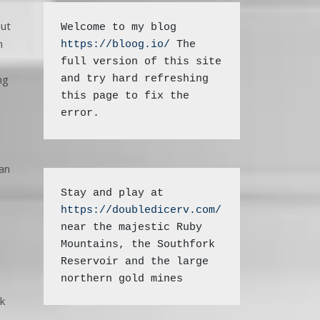
but
Welcome to my blog 
m
https://bloog.io/ 
The 
full version of this site 
ng
and try hard refreshing 
this page to fix the 
error.
an
Stay and play at 
https://doubledicerv.com/
i
near the majestic Ruby 
Mountains, the Southfork 
Reservoir and the large 
northern gold mines
k