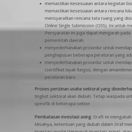
memastikan kesesuaian antara kegiatan bis
memastikan kesesuaian antara rencana lokas
mensyaratkan rencana tata ruang yang disi
Online Single Submission (OSS). Ini untuk 
Persyaratan ini juga dapat mengarah pada 
pemerintah daerah.
menyederhanakan prosedur untuk mendapa
penghapusan beberapa peraturan yang ada
menyederhanakan prosedur untuk mendapatk
(sertifikat layak fungsi), dengan amande
peraturan baru.
Proses perizinan usaha sektoral yang disederha
tingkat sektoral akan diubah. Tetap waspada un
spesifik di beberapa sektor.
Pembatasan investasi asing
: Draft ini menguba
Misalnya, ketentuan yang diubah dalam Draf me
investasi modal (termasuk investasi asing), ata