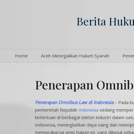
Skip
to
Berita Huku
content
Home
Aceh Menegakkan Hukum Syariah
Pene
Penerapan Omnibu
Penerapan Omnibus Law di Indonesia
– Pada bu
pemerintah Republik
Indonesia
sedang mempers
ketentuan di berbagai sektor industri dalam s
Indonesia, meningkatkan daya saing dan mencipt
memprakarsai jenis hukum ini, yang dikenal seb