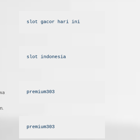
slot gacor hari ini
slot indonesia
wa
premium303
n.
premium303