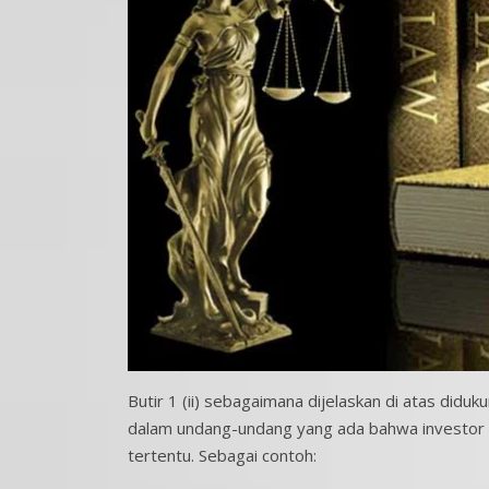
Butir 1 (ii) sebagaimana dijelaskan di atas did
dalam undang-undang yang ada bahwa investor 
tertentu. Sebagai contoh: