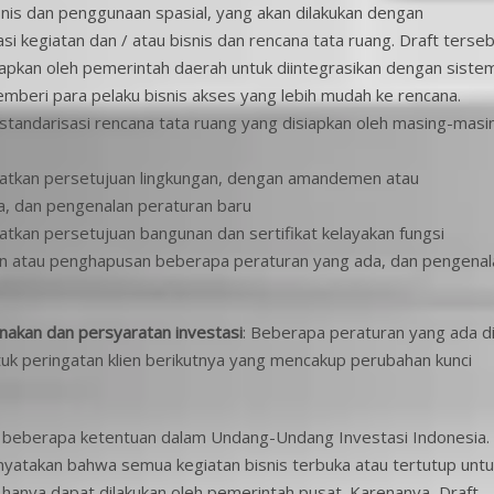
nis dan penggunaan spasial, yang akan dilakukan dengan
i kegiatan dan / atau bisnis dan rencana tata ruang. Draft terse
apkan oleh pemerintah daerah untuk diintegrasikan dengan siste
memberi para pelaku bisnis akses yang lebih mudah ke rencana.
standarisasi rencana tata ruang yang disiapkan oleh masing-masi
tkan persetujuan lingkungan, dengan amandemen atau
, dan pengenalan peraturan baru
an persetujuan bangunan dan sertifikat kelayakan fungsi
men atau penghapusan beberapa peraturan yang ada, dan pengenal
nakan dan persyaratan investasi
: Beberapa peraturan yang ada d
tuk peringatan klien berikutnya yang mencakup perubahan kunci
h beberapa ketentuan dalam Undang-Undang Investasi Indonesia.
nyatakan bahwa semua kegiatan bisnis terbuka atau tertutup untu
u hanya dapat dilakukan oleh pemerintah pusat. Karenanya, Draft