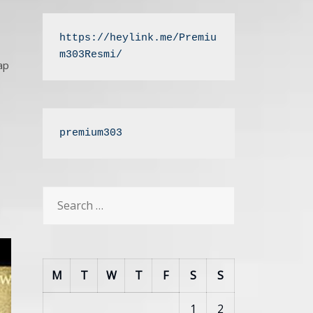
https://heylink.me/Premiu
m303Resmi/
ap
premium303
Search
for:
M
T
W
T
F
S
S
1
2