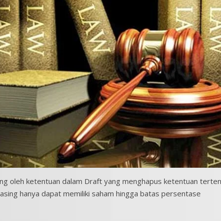
ukung oleh ketentuan dalam Draft yang menghapus ketentuan terte
asing hanya dapat memiliki saham hingga batas persentase