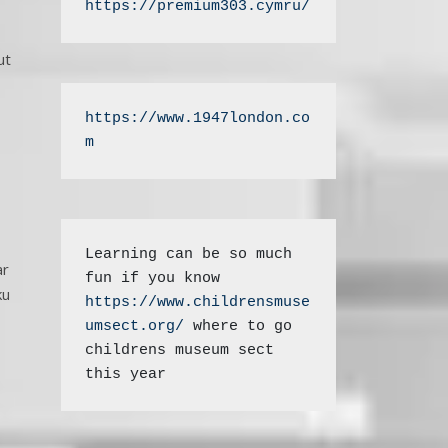
https://premium303.cymru/
ut
https://www.1947london.co
m
Learning can be so much 
ar
fun if you know 
ku
https://www.childrensmuse
umsect.org/
 where to go 
childrens museum sect 
this year